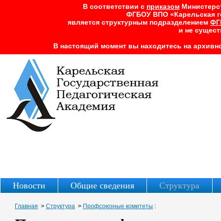
В соответствии с
приказом
Министерств
ФГБОУ ВПО «Карельская г
является структурным подразделением
ФГ
и не сущест
В настоящий момент вы находитесь на архивно
Новости
Общие сведения
Структура
Главная
>
Структура
>
Профсоюзные комитеты
: