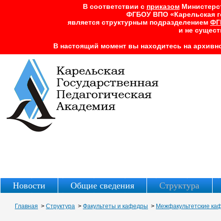
В соответствии с
приказом
Министерств
ФГБОУ ВПО «Карельская г
является структурным подразделением
ФГ
и не сущест
В настоящий момент вы находитесь на архивно
Новости
Общие сведения
Структура
Главная
>
Структура
>
Факультеты и кафедры
>
Межфакультетские ка