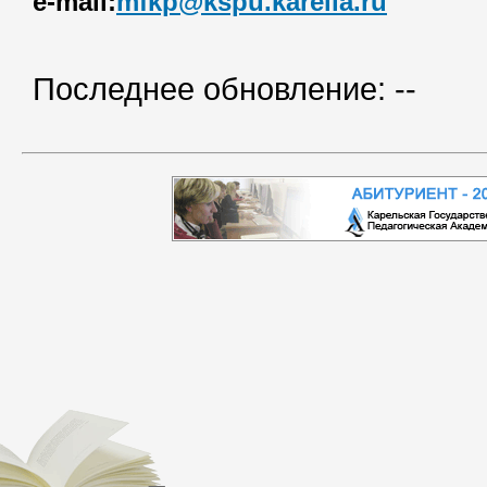
e-mail:
mfkp@kspu.karelia.ru
Последнее обновление: --