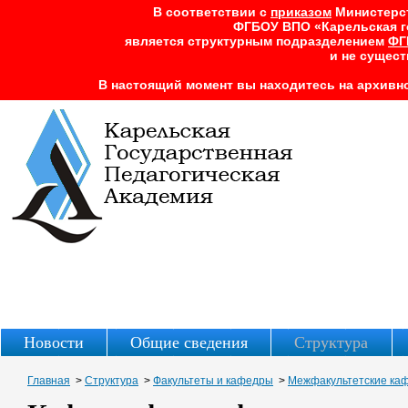
В соответствии с
приказом
Министерств
ФГБОУ ВПО «Карельская г
является структурным подразделением
ФГ
и не сущест
В настоящий момент вы находитесь на архивно
Новости
Общие сведения
Структура
Главная
>
Структура
>
Факультеты и кафедры
>
Межфакультетские ка