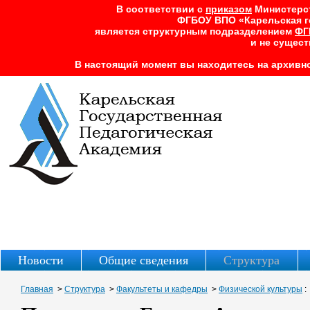
В соответствии с
приказом
Министерств
ФГБОУ ВПО «Карельская г
является структурным подразделением
ФГ
и не сущест
В настоящий момент вы находитесь на архивно
Новости
Общие сведения
Структура
Главная
>
Структура
>
Факультеты и кафедры
>
Физической культуры
: