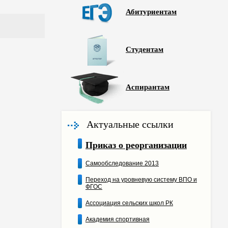
Абитуриентам
Студентам
Аспирантам
Актуальные ссылки
Приказ о реорганизации
Самообследование 2013
Переход на уровневую систему ВПО и
ФГОС
Ассоциация сельских школ РК
Академия спортивная