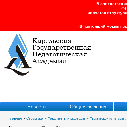
В соответстви
ФГ
является структу
В настоящий момент вы
Новости
Общие сведения
Главная
>
Структура
>
Факультеты и кафедры
>
Физической культуры
: