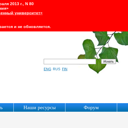
ля 2013 г., N 80
мия»
енный университет»
ается и не обновляется.
ENG
RUS
FIN
ть
Наши ресурсы
Форум