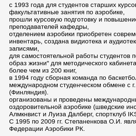
с 1993 года для студентов старших курс
факультативные занятия по аэробике,
прошли курсовую подготовку и повышени
преподавателей кафедры,
отделением аэробики приобретен совре
инвентарь, создана видиотека и аудиоте
записями,
для самостоятельной работы студентов п
образ жизни" для методического кабинет
более чем из 200 книг,
в 1994 году сборная команда по баскетбо
международном студенческом обмене с г.
(Финляндия).
организованы и проведены международн
оздоровительной аэробике (шведские ин
Алмкнвист и Луиза Далберг, спортклуб IK
С 1995 по 2009 гг. Степаненкова О.И. яв
Федерации Аэробики РК.